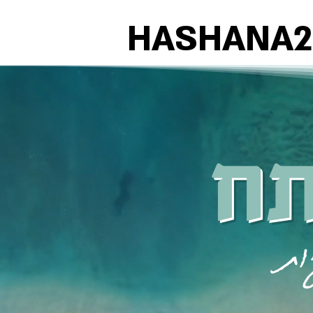
תח
ות