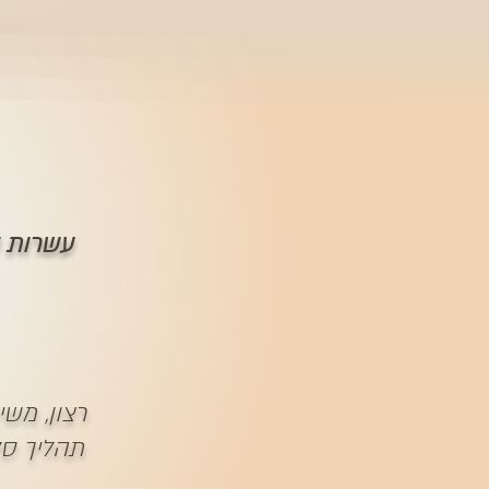
עשרות טיפולי
רצון, משי
תהליך סל