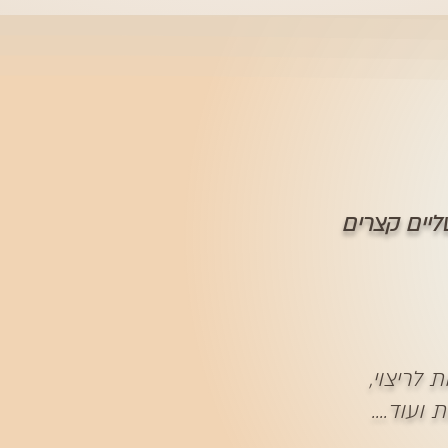
 לריצוי,
עוד....