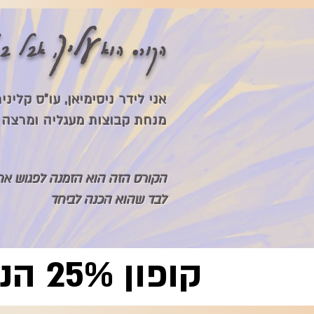
עליך
:הקורס הוא
, אבל בכ
אני לידר ניסימיאן, עו"ס קלינ
מנחת קבוצות מעגליה ומרצה 
הקורס הזה הוא הזמנה לפגוש את 
לבד שהוא הכנה לביחד
קופון 25% הנחה עד סו�ף השנה: HASHANA25
קופון 25% הנחה עד סוף השנה: HASHANA25