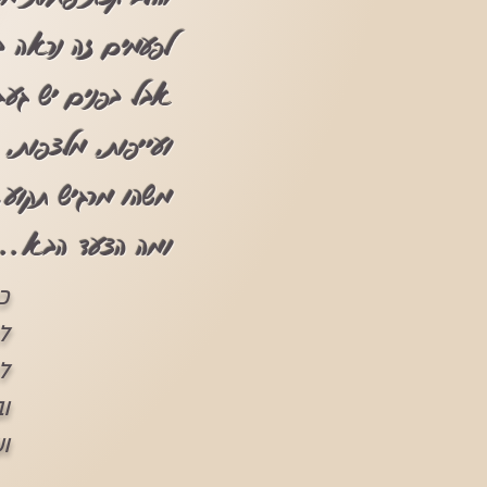
לפעמים זה נראה בח
אבל בפנים יש געג
ועייפות, מלצפות,
משהו מרגיש תקוע,
ומה הצעד הבא...
כ
ל
ל
ו
ו